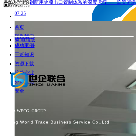
推进，到两用物项出口管制体系的深度运行——监管逻辑已
07-25
首页
联系我们
넡
电脑版
成功案例
넓
手机版
干货知识
资源下载
境外企业
外派人员
安全
CHINA WECG GROUP
Beijing World Trade Business Service Co.,Ltd