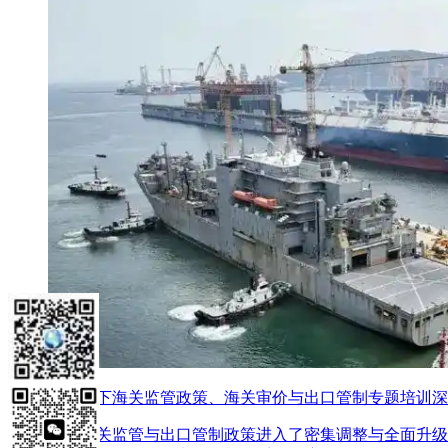
解决方案
国际贸易专项
关务合规管理
出海营销管理
国际结算风险管理
AEO认证咨询
境外安全管理
精益生产管理
供应链管理专项
成功案例
新闻资讯
新闻资讯
知识分享
视频课程
资源下载
넆
AI
新形势下海关监管政策、海关审价与出口管制专题培训深
中国海关监管与出口管制政策进入了密集调整与全面升级