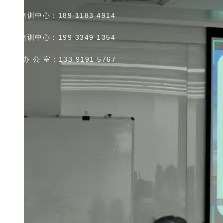
北京培训中心：189 1183 4914
首页
上海培训中心：199 3349 1354
关于我们
专项服务
广州 办 公 室：133 9191 5767
全年培训计划
企业内训
专家团队
ITCM认证
刘希洪工作室
招投标认证咨询
电力交易员考评
解决方案
国际贸易专项
关务合规管理
出海营销管理
国际结算风险管理
AEO认证咨询
境外安全管理
精益生产管理