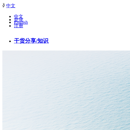
ꀅ
中文
中文
登录
English
注册
干货分享/知识
热门话题/知识
管理资讯/知识
最新政策