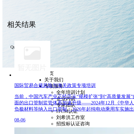
相关结果
Query Result
首页
关于我们
国际贸易合规风险与海关政策专项培训
专项服务
全年培训计划
当前，中国汽车产业正经历从“规模扩张”到“高质量发
企业内训
面的出口管制监管体系加速升级——2024年12月《中
专家团队
负极材料等纳入出口管制；2026年起纯电动乘用车实
ITCM认证
刘希洪工作室
08-06
招投标认证咨询
电力交易员考评