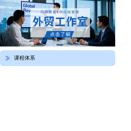
课程体系
ꅀ