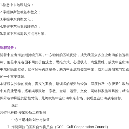
1.
熟悉中东地理划分；
2.
掌握伊斯兰教基本教义；
3.
掌握中东典型文化；
4.
掌握中东商业思维特点；
5.
掌握中东出海风控点与对策。
课程背景：
随着中企出海热潮持续升高，中东独特的区域优势，成为我国众多企业出海的首选目
标。但是中东各国不同的价值观念、思维方式、心理状态、商业思维，成为中企出海
中东的隐形壁垒。如何轻松跨越壁垒，助力中企成功登陆中东，成为出海研究与实践
的一个重要课题。
本课程以独特的视角、真实的案例、培训师的感受与经验，深度触及中东伊斯兰教与
中东商业思维，逐项揭示政治、宗教、金融、运营、文化、网络和家族等风险，精准
揭示各种风险的防控对策，最终赋能中企出海中东市场，实现企业出海战略目标。
缘起
沙特利雅得-麦加轻轨工程案例
中东市场地理划分与特征
海湾阿拉伯国家合作委员会（GCC - Gulf Cooperation Council）