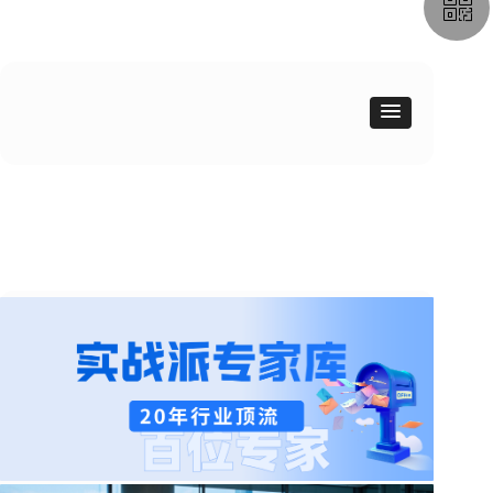
ꀥ
189 1183 4914
课程顾问