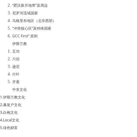
“肥沃新月地带”及周边
尼罗河流域国家
马格里布地区（北非西部）
“冲突核心区”及特殊国家
GCC First”
原则
伊斯兰教
五功
六信
逊尼
什叶
开斋
中东文化
1.
伊斯兰教文化
2.
暴发户文化
3.
白袍文化
4.Local
文化
5.
绿色财富