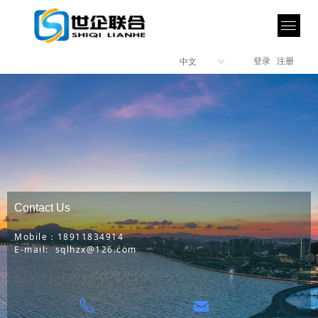
登录
注册
中文
ꀅ
Contact Us
Mobile：18911834914
E-mail: sqlhzx@126.com
낂
ꂅ