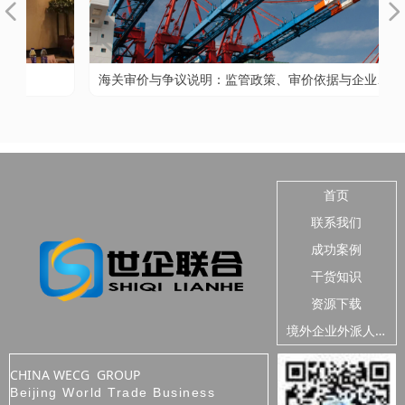
넳
넲
，
海关审价与争议说明：监管政策、审价依据与企业风
海
险防控
首页
联系我们
成功案例
干货知识
资源下载
境
外企业外派人员安全
CHINA WECG GROUP
Beijing World Trade Business