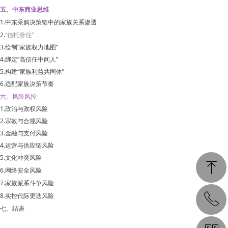
五、中东商业思维
1.中东采购决策链中的家族关系渗透
2.
“信托责任”
3.
绘制“家族权力地图”
4.
绑定“高信任中间人”
5.
构建“家族利益共同体”
6.
适配家族决策节奏
六、风险风控
1.
政治与政权风险
2.
宗教与合规风险
3.
金融与支付风险
4.
运营与供应链风险
5.
文化冲突风险
ꁸ
6.
网络安全风险
7.家族派系斗争风险
8.实控代际更迭风险
ꂅ
回到顶部
七、结语