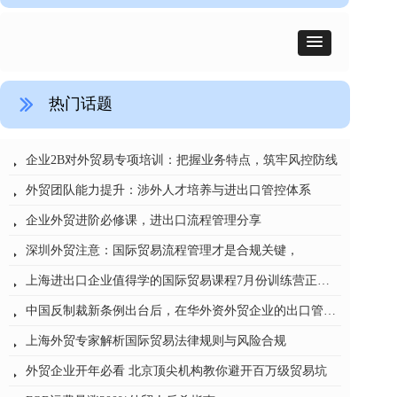
热门话题
ꅀ
广州外贸培训：进出口实操与流程管理
刘希洪国际贸易流程管理的几点建议
CIF条款陷阱致80万货物被扣 90%外贸人都踩过的坑
汽车行业：国际贸易业务风险防范与流程管理
烽火“丝路”货物已发往中东还能退运吗?
一年一次的外贸培训该怎么选？
非洲货物进口“零关税”时代启幕：中非经贸合作的历史性跨越
新形势下国际物流成本控制与风险管理——田征老师专题培训深度解读
货物从新加坡经北京中转至海口：对海南免税政策影响的深度解析
国际贸易新变局下，企业如何系统性管控风险？《国际贸易实务高级研修班》
뀧
뀧
뀧
뀧
뀧
뀧
뀧
뀧
뀧
뀧
企业2B对外贸易专项培训：把握业务特点，筑牢风控防线
뀧
外贸团队能力提升：涉外人才培养与进出口管控体系
뀧
企业外贸进阶必修课，进出口流程管理分享
뀧
深圳外贸注意：国际贸易流程管理才是合规关键，
뀧
上海进出口企业值得学的国际贸易课程7月份训练营正式开班
뀧
中国反制裁新条例出台后，在华外资外贸企业的出口管制合规——从培训专家的视角谈应对之道
뀧
上海外贸专家解析国际贸易法律规则与风险合规
뀧
外贸企业开年必看 北京顶尖机构教你避开百万级贸易坑
뀧
FOB运费暴涨300%外贸人反杀指南
뀧