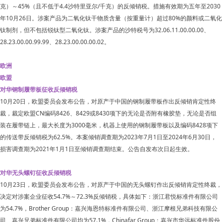
克）～45%（且不低于4.4沙特里亚尔/千克）的反倾销税。措施有效期为五年至2030
年10月26日。涉案产品为二氧化钛干物质含量（按重量计）超过80%的颜料或二氧化
钛制剂，但不包括锐钛型二氧化钛。涉案产品的沙特税号为32.06.11.00.00.00、
28.23.00.00.99.99、28.23.00.00.00.02。
欧洲
欧盟
对华钢制履带板征收反倾销税
10月20日，欧盟委员会发布公告，对原产于中国的钢制履带板作出反倾销肯定性终
裁，裁定欧盟CN编码8426、8429或8430项下的无论是否附有橡胶垫，无论是否组
装在履带链上，最大长度为3000毫米，机器上使用的钢制履带板以及编码8428项下
的传送带反倾销税为62.5%。本案倾销调查期为2023年7月1日至2024年6月30日，
损害调查期为2021年1月1日至倾销调查期结束。公告自发布次日起生效。
对华无头螺钉征收反倾销税
10月23日，欧盟委员会发布公告，对原产于中国的无头螺钉作出反倾销肯定性终裁，
决定对涉案企业征收54.7%～72.3%反倾销税，具体如下：浙江君悦标准件有限公司
为54.7%，Brother Group：嘉兴海恩特标准件有限公司、浙江摩根兄弟科技有限公
司、嘉兴兄弟标准件有限公司均为57.1%，Chinafar Group：嘉兴市华远标准件股份