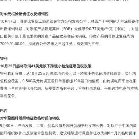
对华无框涂层镜征收反倾销税
10月17日，哥伦比亚贸工旅游部在官方公报发布公告，对原产于中国的无框涂层镜作
出反倾销终裁，对涉案产品设定离岸（FOB）最低限价0.77美元/千克（净重），对进
口报关价低于最低限价的涉案产品征收差额反倾销税。涉案产品的哥伦比亚税号为
7009.91.00.00。措施自公告发布之日起生效，有效期为五年。
智利
10月25日起将取消41美元以下跨境小包免征增值税政策
智利政府宣布，从10月25日起将取消41美元以下跨境小包免征增值税政策，实行增
值税全覆盖，0-500美元跨境直发订单需预缴19%进口增值税，由跨境电商平台在消
费者下单时直接代收代缴。新规覆盖所有平台，旨在打击逃税、平衡跨境电商与本地
零售竞争。
巴西
对华聚酯纤维织物征收临时反倾销税
9月30日，巴西发展、工业、贸易和服务部外贸秘书处发布公告，对原产于中国的聚
酯纤维织物作出反倾销肯定性初裁，建议继续进行调查并征收为期6个月的临时反倾