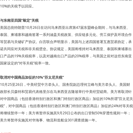
10%的关税予以回应。
与东南亚四国“敲定”关税
美国总统特朗普10月26日在访问马来西亚出席第47届东盟峰会期间，与马来西亚、
泰国、柬埔寨和越南签署一系列涵盖关税政策、供应链多元化、劳工保护及环境合作
等贸易与关键矿产协议。白宫联合声明显示，美国与上述四国签署互惠贸易协定，承
诺共同应对关税和非关税壁垒。协议规定，美国将维持对马来西亚、泰国和柬埔寨出
口产品的19%关税税率，以及对越南出口产品的20%税率，与美国之前对这些东南亚
国家设定的“对等关税”税率一致。
取消对中国商品加征的10%“芬太尼关税”
10月25至26日，中美经贸中方牵头人、国务院副总理何立峰与美方牵头人、美国财
政部长贝森特和贸易代表格里尔在马来西亚吉隆坡举行中美经贸磋商。美方将取消针
对中国商品（包括香港特别行政区和澳门特别行政区商品）加征的10%所谓“芬太尼关
税”，对中国商品（包括香港特别行政区和澳门特别行政区商品）加征的24%对等关税
将继续暂停一年；美方将暂停实施其9月29日公布的出口管制50%穿透性规则一年；
美方将暂停实施其对华海事、物流和造船业301调查措施一年。