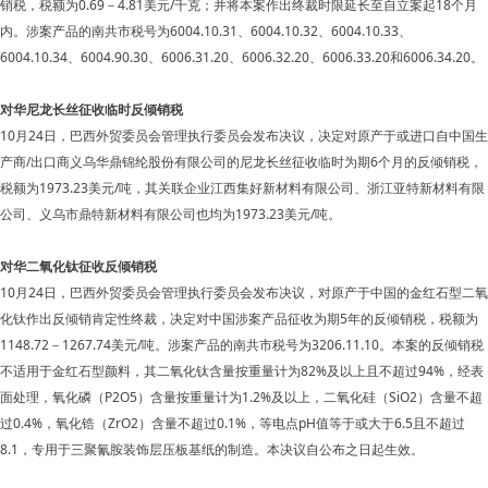
销税，税额为0.69－4.81美元/千克；并将本案作出终裁时限延长至自立案起18个月
内。涉案产品的南共市税号为6004.10.31、6004.10.32、6004.10.33、
6004.10.34、6004.90.30、6006.31.20、6006.32.20、6006.33.20和6006.34.20。
对华尼龙长丝征收临时反倾销税
10月24日，巴西外贸委员会管理执行委员会发布决议，决定对原产于或进口自中国生
产商/出口商义乌华鼎锦纶股份有限公司的尼龙长丝征收临时为期6个月的反倾销税，
税额为1973.23美元/吨，其关联企业江西集好新材料有限公司、浙江亚特新材料有限
公司、义乌市鼎特新材料有限公司也均为1973.23美元/吨。
对华二氧化钛征收反倾销税
10月24日，巴西外贸委员会管理执行委员会发布决议，对原产于中国的金红石型二氧
化钛作出反倾销肯定性终裁，决定对中国涉案产品征收为期5年的反倾销税，税额为
1148.72－1267.74美元/吨。涉案产品的南共市税号为3206.11.10。本案的反倾销税
不适用于金红石型颜料，其二氧化钛含量按重量计为82%及以上且不超过94%，经表
面处理，氧化磷（P2O5）含量按重量计为1.2%及以上，二氧化硅（SiO2）含量不超
过0.4%，氧化锆（ZrO2）含量不超过0.1%，等电点pH值等于或大于6.5且不超过
8.1，专用于三聚氰胺装饰层压板基纸的制造。本决议自公布之日起生效。