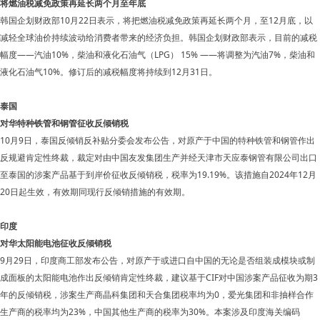
将燃油税减免政策再延长两个月至年底
韩国企划财政部10月22日表示，将把燃油税减免政策再延长两个月，至12月底，以
减轻全球油价持续波动给消费者带来的经济负担。韩国企划财政部表示，目前的减税
幅度——汽油10%，柴油和液化石油气（LPG） 15% ——将调整为汽油7%，柴油和
液化石油气10%。修订后的减税幅度将持续到12月31日。
泰国
对华特种铁管和钢管征收反倾销税
10月9日，泰国反倾销反补贴分委会发布公告，对原产于中国的特种铁管和钢管作出
反规避肯定性终裁，裁定对由中国友发集团生产并经天津市天应泰钢管有限公司出口
至泰国的涉案产品基于到岸价征收反倾销税，税率为19.19%。该措施自2024年12月
20日起生效，有效期同现行反倾销措施的有效期。
印度
对华太阳能电池征收反倾销税
9月29日，印度商工部发布公告，对原产于或进口自中国的无论是否组装成模块或制
成面板的太阳能电池作出反倾销肯定性终裁，建议基于CIF对中国涉案产品征收为期3
年的反倾销税，涉案生产商晶科集团和天合集团税率均为0，爱光集团和非抽样合作
生产商的税率均为23%，中国其他生产商的税率为30%。本案涉及印度海关编码