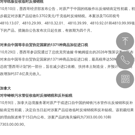
对华纸板征收临时反倾销税
10月10日，墨西哥经济部发布公告，对原产于中国的纸板作出反倾销肯定性初裁，初
步裁定对涉案产品征收0.3702美元/千克临时反倾销税。本案涉及TIGIE税号
4810.13.07、4810.29.99、4810.32.01、 4810.39.99、4810.92.01和4810.99.99项
下的产品。措施自公告发布次日起生效，有效期为四个月。
ꁸ
对来自中国等非自贸协定国家的1371种商品加征进口税
10月29日，墨西哥参议院通过了总统克劳迪娅·辛鲍姆提出的2026年预算议案，宣布
ꂅ
对来自中国等非自贸协定国家的1371种商品加征进口税，最高税率达50%。该提案是
回到顶部
总统“墨西哥计划”的一部分，旨在减少进口依赖、扶持本土制造业，并预计每年为财
政增加约37.6亿美元收入。
ꀥ
189 1183 4914
加拿大
对华铸铁污水管征收临时反倾销税和反补贴税
课程顾问
10月9日，加拿大边境服务署对原产于或进口自中国的铸铁污水管作出反倾销和反补
贴肯定性初裁，决定自当日起对涉案产品征收临时反倾销税和反补贴税。该初裁结果
的理由陈述将于15日内公布。涉案产品的海关编码为7303.00.00.10和
7303.00.00.90。