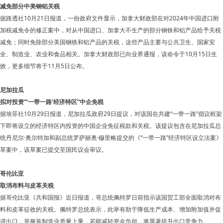
减免部分中美钢铝关税
据路透社10月21日报道，一份政府文件显示，加拿大财政部在对2024年中国进口附
加税减免令的修正案中，对从中国进口、加拿大不生产的部分钢铁和铝产品给予关税
减免；同时免除部分美国钢铁和铝产品的关税，这些产品主要与公共卫生、国家安
全、制造业、农业和食品相关。加拿大财政部已向业界通报，该命令于10月15日生
效，更多细节将于11月5日公布。
尼加拉瓜
拟对投资“‘一带一路’经济特区”中企免税
据埃菲社10月29日报道，尼加拉瓜政府29日提议，对该国在共建“一带一路”倡议框架
下即将设立的经济特区内投资的中国企业免征税款和关税。该提议包含在尼加拉瓜总
统丹尼尔·奥尔特加和副总统罗萨丽奥·穆里略提交的《“一带一路”经济特区设立法案》
草案中，该草案已提交至国民议会审议。
哥伦比亚
取消布料与皮革关税
据哥伦比亚《共和国报》近日报道，哥总统佩特罗日前指示该国贸工部全面取消对布
料和皮革征收的关税。佩特罗总统表示，此举有助于降低生产成本、增加附加值并促
进出口，哥服装制造业质量上乘，若能减轻资金负担，将显著提升出口竞争力。