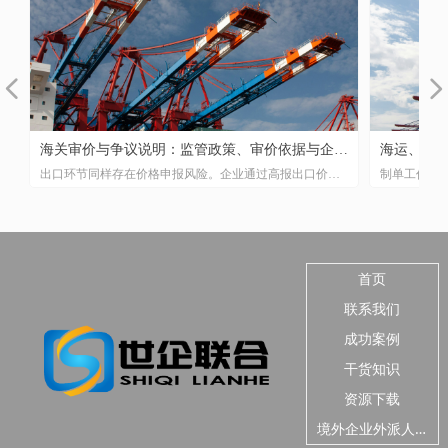
넳
넲
！
务
关
与
合
，
管
险
口
、
付
字
海关审价与争议说明：监管政策、审价依据与企业
海运、空
代
、
易
节
重
思
用
社
优
坦
出口环节同样存在价格申报风险。企业通过高报出口价格
制单工作看
风险防控
析
的
被
，
实
与
语
香
入
意
低
实
对
骗取出口退税的情形时有发生。实践中已有企业因出口申
线。理解三
，
规
的
4
物
从
报单价畸高（如同类型产品市场价在20至30元人民币，申
之差，货钱
下
力
将
法
报单价却达22至48美元）被海关发现异常并移交税务部门
方式的制单检
策
营
调查，进而面临骗取出口退税的刑事风险。
收货人栏目
语
能在复杂的
首页
联系我们
成功案例
干货知识
资源下载
境
外企业外派人员安全