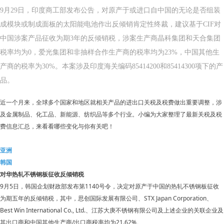
9月29日，印度商工部发布公告，对原产于或进口自中国的无论是否组装
成模块或制成面板的太阳能电池作出反倾销肯定性终裁，建议基于CIF对
中国涉案产品征收为期3年的反倾销税，涉案生产商晶科集团和天合集团
税率均为0，爱光集团和非抽样合作生产商的税率均为23%，中国其他生
产商的税率为30%。本案涉及印度海关编码85414200和85414300项下的产
品。
近一个月来，全球多个国家和地区就相关产品的进出口关税及税费做出重要调整，涉
及金属制品、化工品、新能源、纺织品等多个行业。小编为大家整理了最新关税及税
费信息汇总，来看看哪些变化与你有关吧！
亚洲
韩国
对华热轧不锈钢板征收反倾销税
9月5日，韩国企划财政部发布第1140号令，决定对原产于中国的热轧不锈钢板征收
为期五年的反倾销税，其中，思创国际发展有限公司、STX Japan Corporation、
Best Win International Co., Ltd.、江苏大庚不锈钢有限公司及上述企业的关联企业及
其出口商和中国其他生产商/出口商税率均为21.62%。