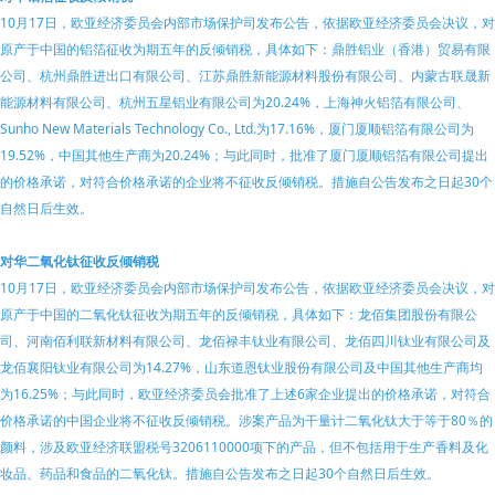
10月17日，欧亚经济委员会内部市场保护司发布公告，依据欧亚经济委员会决议，对
原产于中国的铝箔征收为期五年的反倾销税，具体如下：鼎胜铝业（香港）贸易有限
公司、杭州鼎胜进出口有限公司、江苏鼎胜新能源材料股份有限公司、内蒙古联晟新
能源材料有限公司、杭州五星铝业有限公司为20.24%，上海神火铝箔有限公司、
Sunho New Materials Technology Co., Ltd.为17.16%，厦门厦顺铝箔有限公司为
19.52%，中国其他生产商为20.24%；与此同时，批准了厦门厦顺铝箔有限公司提出
的价格承诺，对符合价格承诺的企业将不征收反倾销税。措施自公告发布之日起30个
自然日后生效。
对华二氧化钛征收反倾销税
10月17日，欧亚经济委员会内部市场保护司发布公告，依据欧亚经济委员会决议，对
原产于中国的二氧化钛征收为期五年的反倾销税，具体如下：龙佰集团股份有限公
司、河南佰利联新材料有限公司、龙佰禄丰钛业有限公司、龙佰四川钛业有限公司及
龙佰襄阳钛业有限公司为14.27%，山东道恩钛业股份有限公司及中国其他生产商均
为16.25%；与此同时，欧亚经济委员会批准了上述6家企业提出的价格承诺，对符合
价格承诺的中国企业将不征收反倾销税。涉案产品为干量计二氧化钛大于等于80％的
颜料，涉及欧亚经济联盟税号3206110000项下的产品，但不包括用于生产香料及化
妆品、药品和食品的二氧化钛。措施自公告发布之日起30个自然日后生效。