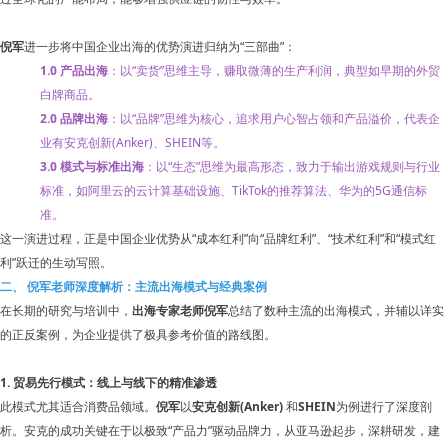
倪军
进一步将中国企业出海的优势演进归纳为“三部曲”：
1.0 产品出海
：以“卖货”思维主导，赚取微薄的生产利润，典型如早期的外贸
白牌商品。
2.0 品牌出海
：以“品牌”思维为核心，追求用户心智占领和产品溢价，代表企
业有安克创新(Anker)、SHEIN等。
3.0 模式与标准出海
：以“生态”思维为最高形态，致力于输出游戏规则与行业
标准，如阿里云的云计算基础设施、TikTok的推荐算法、华为的5G通信标
准。
这一演进过程，正是中国企业优势从“成本红利”向“品牌红利”、“技术红利”和“模式红
利”跃迁的生动写照。
二、 倪军老师深度解析：主流出海模式与经典案例
在长期的研究与培训中，
出海专家老师倪军
总结了数种主流的出海模式，并辅以详实
的正反案例，为企业提供了极具参考价值的路线图。
1. 贸易先行模式：线上与线下的精准渗透
此模式尤其适合消费品领域。
倪军
以
安克创新(Anker)
和
SHEIN
为例进行了深度剖
析。安克的成功关键在于以极致“产品力”驱动品牌力，从亚马逊起步，深耕研发，建