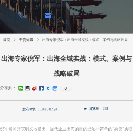
낂
ꂅ
首页
ꄲ
干货知识
ꄲ
出海专家倪军：出海全域实战：模式、案例与战略破局
出海专家倪军：出海全域实战：模式、案例与
战略破局
0
分享到：
浏览量：
228
넶
发布时间：
10-10
07:24
倪军老师开宗明义地指出，当代企业出海的目的已远非简单的“卖货”换取