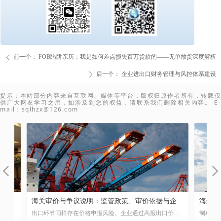
前一个：
FOB陷阱亲历：我是如何差点损失百万货款的——无单放货深度解析
ꄴ
后一个：
企业进出口财务管理与风控体系建设
ꄲ
提示：本站部分内容来自互联网、媒体等平台，版权归原作者所有，转载仅
供广大网友学习之用，如涉及到您的权益，请联系我们删除相关内容。 E-
mail：sqlhzx@126.com
넳
넲
！
务
关
与
合
，
管
险
口
、
付
字
海关审价与争议说明：监管政策、审价依据与企业
海运、空
代
、
易
节
重
思
用
社
优
坦
出口环节同样存在价格申报风险。企业通过高报出口价格
制单工作看
风险防控
析