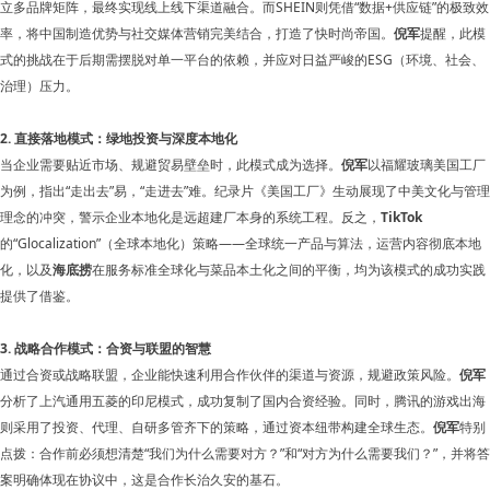
立多品牌矩阵，最终实现线上线下渠道融合。而SHEIN则凭借“数据+供应链”的极致效
率，将中国制造优势与社交媒体营销完美结合，打造了快时尚帝国。
倪军
提醒，此模
式的挑战在于后期需摆脱对单一平台的依赖，并应对日益严峻的ESG（环境、社会、
治理）压力。
2. 直接落地模式：绿地投资与深度本地化
当企业需要贴近市场、规避贸易壁垒时，此模式成为选择。
倪军
以福耀玻璃美国工厂
为例，指出“走出去”易，“走进去”难。纪录片《美国工厂》生动展现了中美文化与管理
理念的冲突，警示企业本地化是远超建厂本身的系统工程。反之，
TikTok
的“Glocalization”（全球本地化）策略——全球统一产品与算法，运营内容彻底本地
化，以及
海底捞
在服务标准全球化与菜品本土化之间的平衡，均为该模式的成功实践
提供了借鉴。
3. 战略合作模式：合资与联盟的智慧
通过合资或战略联盟，企业能快速利用合作伙伴的渠道与资源，规避政策风险。
倪军
分析了上汽通用五菱的印尼模式，成功复制了国内合资经验。同时，腾讯的游戏出海
则采用了投资、代理、自研多管齐下的策略，通过资本纽带构建全球生态。
倪军
特别
点拨：合作前必须想清楚“我们为什么需要对方？”和“对方为什么需要我们？”，并将答
案明确体现在协议中，这是合作长治久安的基石。