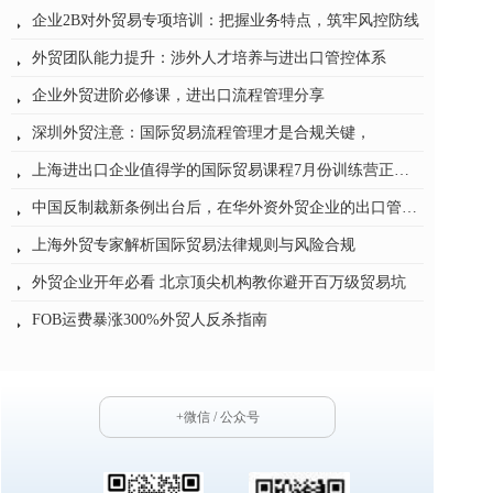
企业2B对外贸易专项培训：把握业务特点，筑牢风控防线
뀧
外贸团队能力提升：涉外人才培养与进出口管控体系
뀧
企业外贸进阶必修课，进出口流程管理分享
뀧
深圳外贸注意：国际贸易流程管理才是合规关键，
뀧
上海进出口企业值得学的国际贸易课程7月份训练营正式开班
뀧
中国反制裁新条例出台后，在华外资外贸企业的出口管制合规——从培训专家的视角谈应对之道
뀧
上海外贸专家解析国际贸易法律规则与风险合规
뀧
外贸企业开年必看 北京顶尖机构教你避开百万级贸易坑
뀧
FOB运费暴涨300%外贸人反杀指南
뀧
海关价格质疑通知书5天自救指南保住百万订单
뀧
+微信 / 公众号