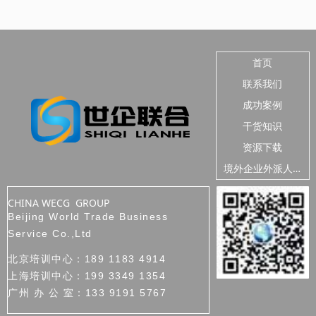
的
被
，
实
与
语
香
入
意
低
实
对
骗取出口退税的情形时有发生。实践中已有企业因出口申
线。理解三
，
规
的
4
物
从
报单价畸高（如同类型产品市场价在20至30元人民币，申
之差，货钱
下
力
将
法
报单价却达22至48美元）被海关发现异常并移交税务部门
方式的制单检
策
营
调查，进而面临骗取出口退税的刑事风险。
收货人栏目
语
能在复杂的
首页
联系我们
成功案例
干货知识
资源下载
境
外企业外派人员安全
CHINA WECG GROUP
Beijing World Trade Business
Service Co.,Ltd
北京培训中心：189 1183 4914
上海培训中心：199 3349 1354
广州 办 公 室：133 9191 5767