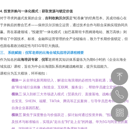
4. 投资并购与一体化模式：获取资源与锁定价值
对于寻求跨越式发展的企业，
吉利收购沃尔沃
是“蛇吞象”的经典范本。其成功核心在
于并购后的整合艺术——保持沃尔沃独立运营，通过技术合作与联合采购实现协同共
赢。而在基建领域，“投建营”一体化模式（如巴基斯坦卡西姆港电站、雅万高铁）则
带动了中国技术、标准、金融和运营管理的全产业链输出，致力于长期价值锁定，但
也面临着政治稳定性与ESG等巨大挑战。
三、 系统赋能：倪军老师的出海全域实战培训课程精要
作为知名的
出海培训专家
，
倪军
老师将其知识体系凝练为为期6小时的《企业出海全
域实战》课程，旨在为中企出海团队系统构建战略框架，提升实战能力。
课程分为五大模块，环环相扣：
ꁸ
模块一
从全球化新周期切入，解读出海浪潮的必然性与新机遇，通过“三部
曲”和全域行业画像（制造业、互联网、服务业），帮助学员建立宏观认知。
ꂅ
回到顶部
模块二
深入剖析三大市场进入模式（贸易先行、直接落地、战略合作），结
合安克、SHEIN、福耀、TikTok、腾讯等正反案例，引导学员思考何种模式与
自身企业基因匹配。
ꀥ
189 1183 4914
模块三
聚焦于深度整合与价值跃迁，探讨如何通过投资并购、“投建营”一体化
及技术与标准输出，实现从“走出去”到“走上去”的跨越。华为5G与阿里云的案
例，深刻揭示了占据价值链顶端的竞争逻辑与挑战。