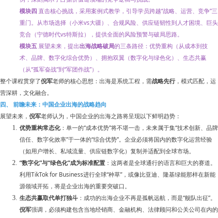
课程顾问
模块四
直击核心挑战，采用案例式教学，引导学员跨越“战略、运营、竞争”三
重门。从市场选择（小米vs大疆）、合规风险、供应链韧性到人才困境、巨头
竞合（宁德时代vs特斯拉），提供全面的风险预警与破局思路。
模块五
展望未来，提出
出海战略破局
的三条路径：优势重构（从成本到技
术、品牌、数字化综合优势）、拥抱双翼（数字化与绿色化）、生态共赢
（从“孤军奋战”到“军团作战”）。
整个课程贯穿了
倪军
老师的核心思想：出海是系统工程，需
战略先行
，模式匹配，运
营深耕，文化融合。
四、 前瞻未来：中国企业出海的战略趋向
展望未来，
倪军
老师认为，中国企业的出海之路将呈现以下鲜明趋势：
优势重构常态化
：单一的“成本优势”将不堪一击，未来属于集“技术创新、品牌
信任、数字化效率”于一体的“综合优势”。企业必须将国内的数字化运营经验
（如用户增长、私域流量、供应链数字化）复制并适配到全球市场。
“数字化”与“绿色化”成为标准配置
：这两者是全球通行的语言和巨大的赛道。
利用TikTok for Business进行全球“种草”，或像比亚迪、隆基绿能那样在新能
源领域开拓，将是企业出海的重要突破口。
生态共赢取代单打独斗
：成功的出海企业不再是孤帆远航，而是“舰队出征”。
倪军
强调，必须构建包含当地经销商、金融机构、法律顾问和公关公司在内的