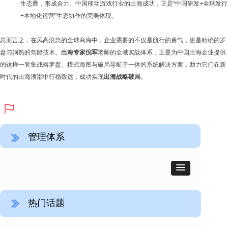
生态圈，形成合力。中国移动游戏行业的出海成功，正是“中国研发+全球发行
+本地化运营”生态协作的完美体现。
总而言之，在风高浪急的全球商海中，企业需要的不仅是航行的勇气，更是精确的罗
盘与娴熟的驾船技术。
出海专家倪军
老师的全域实战体系，正是为中国出海企业提供
的这样一套集战略罗盘、模式海图与破局导航于一体的系统解决方案，助力它们在新
时代的出海浪潮中行稳致远，成功实现
出海战略破局
。
ꄡ
管理体系
ꅀ
热门话题
ꅀ
广州外贸培训：进出口实操与流程管理
刘希洪国际贸易流程管理的几点建议
CIF条款陷阱致80万货物被扣 90%外贸人都踩过的坑
汽车行业：国际贸易业务风险防范与流程管理
烽火“丝路”货物已发往中东还能退运吗?
一年一次的外贸培训该怎么选？
非洲货物进口“零关税”时代启幕：中非经贸合作的历史性跨越
新形势下国际物流成本控制与风险管理——田征老师专题培训深度解读
货物从新加坡经北京中转至海口：对海南免税政策影响的深度解析
国际贸易新变局下，企业如何系统性管控风险？《国际贸易实务高级研修班》
뀧
뀧
뀧
뀧
뀧
뀧
뀧
뀧
뀧
뀧