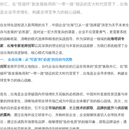
外汇。在“双循环”新发展格局和“一带一路”倡议的宏大时代背景下，出海
是企业寻求增长、构建全球竞争力的核心战略。
在全球化进程进入新周期的当下，中国企业“出海”已从一道“选择题”演变为关乎未来生
存与发展的“必答题”。面对这一宏大而复杂的课题，企业不仅需要勇气，更需要系统
的战略框架、清晰的模式选择和精准的实战指导。作为深耕这一领域的
出海培训专
家
，
出海专家老师倪军
以其深厚的理论积淀与丰富的实战观察，为我们系统梳理了企
业出海的演进脉络、核心模式与破局之道。
一、 企业出海：从“可选”到“必选”的目的与优势
倪军
老师开宗明义地指出，当代企业出海的目的已远非简单的“卖货”换取外汇。在“双
循环”新发展格局和“一带一路”倡议的宏大时代背景下，出海是企业寻求增长、构建全
球竞争力的核心战略。
首先，出海是企业突破国内市场增长天花板的必然路径。中国对外直接投资流量与存
量的持续变化，清晰地表明全球市场已成为中国企业体量扩张的核心战场。其次，出
海的目的是多维度的。它不仅是
市场的拓展
，更是
技术的获取
、
品牌的提升
与
供应链
的重构
。通过在海外设立研发中心、并购科技企业，企业能够快速切入全球技术前
沿；通过在成熟市场塑造品牌，能够摆脱“低价低质”的刻板印象，获取品牌溢价；通
过全球化的产能布局，能够增强供应链的韧性与效率。