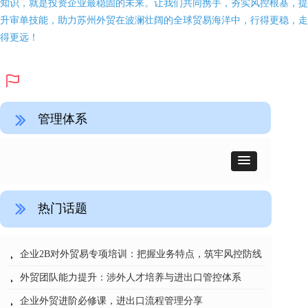
知识，就是投资企业最稳固的未来。让我们共同携手，夯实风控根基，提
升审单技能，助力苏州外贸在波澜壮阔的全球贸易海洋中，行得更稳，走
得更远！
ꄡ
管理体系
ꅀ
热门话题
ꅀ
广州外贸培训：进出口实操与流程管理
刘希洪国际贸易流程管理的几点建议
CIF条款陷阱致80万货物被扣 90%外贸人都踩过的坑
汽车行业：国际贸易业务风险防范与流程管理
烽火“丝路”货物已发往中东还能退运吗?
一年一次的外贸培训该怎么选？
非洲货物进口“零关税”时代启幕：中非经贸合作的历史性跨越
新形势下国际物流成本控制与风险管理——田征老师专题培训深度解读
货物从新加坡经北京中转至海口：对海南免税政策影响的深度解析
国际贸易新变局下，企业如何系统性管控风险？《国际贸易实务高级研修班》
뀧
뀧
뀧
뀧
뀧
뀧
뀧
뀧
뀧
뀧
企业2B对外贸易专项培训：把握业务特点，筑牢风控防线
뀧
外贸团队能力提升：涉外人才培养与进出口管控体系
뀧
企业外贸进阶必修课，进出口流程管理分享
뀧