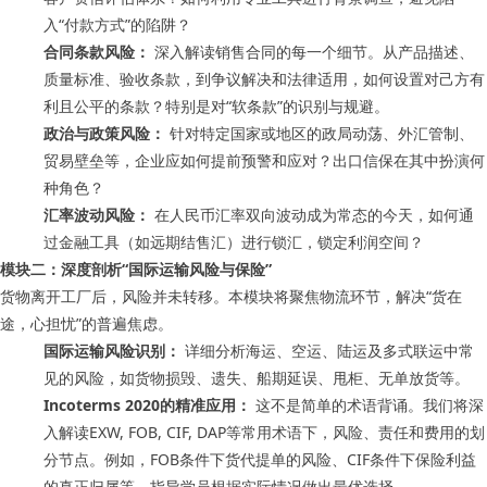
入“付款方式”的陷阱？
合同条款风险：
深入解读销售合同的每一个细节。从产品描述、
质量标准、验收条款，到争议解决和法律适用，如何设置对己方有
利且公平的条款？特别是对“软条款”的识别与规避。
政治与政策风险：
针对特定国家或地区的政局动荡、外汇管制、
贸易壁垒等，企业应如何提前预警和应对？出口信保在其中扮演何
种角色？
汇率波动风险：
在人民币汇率双向波动成为常态的今天，如何通
过金融工具（如远期结售汇）进行锁汇，锁定利润空间？
模块二：深度剖析“国际运输风险与保险”
货物离开工厂后，风险并未转移。本模块将聚焦物流环节，解决“货在
途，心担忧”的普遍焦虑。
国际运输风险识别：
详细分析海运、空运、陆运及多式联运中常
见的风险，如货物损毁、遗失、船期延误、甩柜、无单放货等。
Incoterms 2020的精准应用：
这不是简单的术语背诵。我们将深
入解读EXW, FOB, CIF, DAP等常用术语下，风险、责任和费用的划
分节点。例如，FOB条件下货代提单的风险、CIF条件下保险利益
的真正归属等，指导学员根据实际情况做出最优选择。