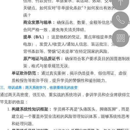
ꁸ
信用、付款责任、单据要求、装运期、效期、交单期等44个
关键点。如何应对“非单据化条款”？如何发出有效的改证
函？
ꂅ
回到顶部
商业发票与箱单：
确保品名、数量、金额等信息与信用证和
合同严格一致，避免海关清关障碍。
ꀥ
提单（B/L）：
这是物权的凭证。重点审核提单类型（正本/
189 1183 4914
电放）、发货人/收货人/通知人信息、装运批注、清洁性、
背书条款等。警惕“记名提单”在特定国家的风险。
课程顾问
原产地证与品质证书：
确保符合客户要求及目的国普惠制政
策，格式与签章规范无误。
单证欺诈防范：
通过真实案例，揭示伪造提单、假信用证、虚假
质检报告等欺诈手段，提升学员的警惕性和鉴别能力。
三、 培训成果：两天系统学习，收获看得见的改变
通过两天高密度、强互动、重实战的系统培训，参训学员和企业将获得立
竿见影的收益：
构建系统性知识框架：
学员将不再是“头痛医头、脚痛医脚”，而是
建立起一个覆盖外贸全流程的风险管理知识体系，能够系统性思考
和处理问题。