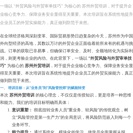
一场以 “外贸风险与外贸审单技巧” 为核心的 苏州外贸培训，对于提升企
业核心竞争力、保障业务安全显得至关重要。本次培训旨在系统性地提升
企业员工的外贸实操能力，真正做到防范于未然。
在全球经济格局深刻变革、国际贸易形势日趋复杂的今天，苏州作为中国
外向型经济的高地，其数以万计的外贸企业正面临着前所未有的机遇与挑
战。订单的获取已非易事，但确保订单安全、及时、全额地转化为实际利
润，则更考验企业的内功。在此背景下，一场以
“外贸风险与外贸审单技
巧”
为核心的
苏州外贸培训
，对于提升企业核心竞争力、保障业务安全显
得至关重要。本次培训旨在系统性地提升企业员工的外贸实操能力，真正
做到防范于未然。
一、 培训目标：从“业务员”到“风险管控师”的赋能转变
本次
苏州外贸培训
的核心理念，不仅仅是传授知识，更是培养一种思维
和能力。我们的培训目标明确而具体：
意识重塑：
彻底扭转业务人员“重业务、轻风险”的传统观念，树
立“风险管控是第一生产力”的全局意识，将风险防范嵌入到每一个
业务环节。
能力提升：
通过系统化、模块化的学习，使学员全面掌握从报