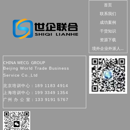
语
能在复杂的
首页
联系我们
成功案例
干货知识
资源下载
境
外企业外派人员安全
CHINA WECG GROUP
Beijing World Trade Business
Service Co.,Ltd
北京培训中心：189 1183 4914
上海培训中心：199 3349 1354
广州 办 公 室：133 9191 5767