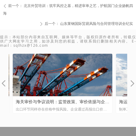
前一个：
北京外贸培训：筑牢风控之基，精进审单之艺，护航国门企业扬帆四
ꄴ
海
后一个：
山东莱钢国际贸易风险与合同管理培训全纪实
ꄲ
提示：本站部分内容来自互联网、媒体等平台，版权归原作者所有，转载仅
供广大网友学习之用，如涉及到您的权益，请联系我们删除相关内容。 E-
mail：sqlhzx@126.com
넳
넲
！
务
关
与
合
，
管
险
口
、
付
字
海关审价与争议说明：监管政策、审价依据与企业
海运、空
代
、
易
节
重
思
用
社
优
坦
出口环节同样存在价格申报风险。企业通过高报出口价格
制单工作看
风险防控
析
的
被
，
实
与
语
香
入
意
低
实
对
骗取出口退税的情形时有发生。实践中已有企业因出口申
线。理解三
，
规
的
4
物
从
报单价畸高（如同类型产品市场价在20至30元人民币，申
之差，货钱
下
力
将
法
报单价却达22至48美元）被海关发现异常并移交税务部门
方式的制单检
策
营
调查，进而面临骗取出口退税的刑事风险。
收货人栏目