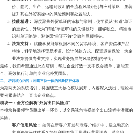
价、签约、生产、运输到收汇的全流程风险识别与应对策略，显著
提升其在外贸实操中的风险预判和处置能力。
技能精进：
深度聚焦外贸单证的审核与缮制，使学员从“知道”单证
的重要性，升级为“精通”单证审核的关键技巧，能够独立、精准地
识别单证陷阱，避免因“单证不符”导致的巨额损失。
决策支持：
赋能学员能够根据不同的贸易环境、客户资信和产品
特性，科学地选择贸易术语、设计付款方式、配置运输保险，为企
业决策提供专业支持，实现业务拓展与风险控制的平衡。
最终，我们希望通过此次培训，帮助企业打造一支不仅会接单，更能安
全、高效执行订单的专业化外贸团队。
二、 培训核心内容：构建三位一体的风险防控体系
为期两天的系统培训，将围绕三大核心模块展开，内容深入浅出，理论与
案例紧密结合，直击企业痛点。
模块一：全方位解析“外贸出口风险点”
本模块将带领学员跳出单一环节，以全局视角审视整个出口流程中潜藏的
风险。
客户信用风险：
如何在新客户开发与老客户维护中，建立动态的
客户资信评估体系？如何利用专业工具进行背景调查，避免陷