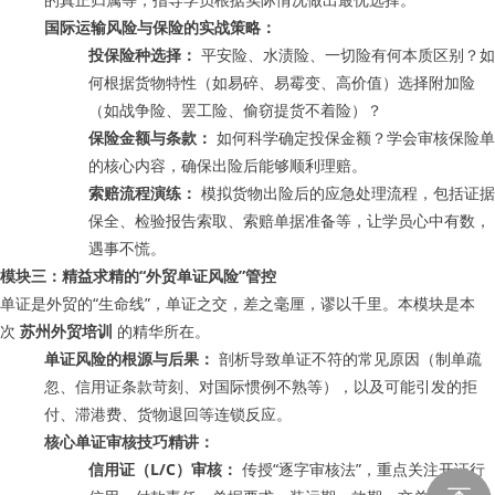
国际运输风险与保险的实战策略：
投保险种选择：
平安险、水渍险、一切险有何本质区别？如
何根据货物特性（如易碎、易霉变、高价值）选择附加险
（如战争险、罢工险、偷窃提货不着险）？
保险金额与条款：
如何科学确定投保金额？学会审核保险单
的核心内容，确保出险后能够顺利理赔。
索赔流程演练：
模拟货物出险后的应急处理流程，包括证据
保全、检验报告索取、索赔单据准备等，让学员心中有数，
遇事不慌。
模块三：精益求精的“外贸单证风险”管控
单证是外贸的“生命线”，单证之交，差之毫厘，谬以千里。本模块是本
次
苏州外贸培训
的精华所在。
单证风险的根源与后果：
剖析导致单证不符的常见原因（制单疏
忽、信用证条款苛刻、对国际惯例不熟等），以及可能引发的拒
付、滞港费、货物退回等连锁反应。
核心单证审核技巧精讲：
信用证（L/C）审核：
传授“逐字审核法”，重点关注开证行