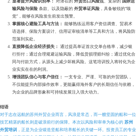
显著提升风险识别率：
对潜在的
外贸出口风险点
、复杂的
国际运
输风险与保险
条款、以及隐蔽的
外贸单证风险
，具备敏锐的“嗅
觉”，能够在风险发生前发出预警。
掌握核心避险工具与方法：
能够熟练运用客户资信调查、贸易术
语选择、保险方案设计、信用证审核清单等工具和方法，将风险防
范落到实处。
直接降低企业经济损失：
通过提高单证首次交单合格率，减少银
行拒付；通过合理规避运输风险，降低货损理赔纠纷；通过优化合
同与付款方式，从源头上减少坏账风险。这笔培训投入将转化为企
业实实在在的利润。
增强团队信心与客户信任：
一支专业、严谨、可靠的外贸团队，
不仅能提升内部操作效率，更能赢得海外客户的长期信任与依赖，
为企业的品牌形象和可持续发展注入强大动力。
结语
对于志在远航的苏州外贸企业而言，风浪是常态，而一艘坚固的船和一位
技艺精湛的船长则是破浪前行的保障。本次以风险和审单为核心的
苏州
外贸培训
，正是为企业锻造坚船和培养船长的关键一环。投资员工的专业