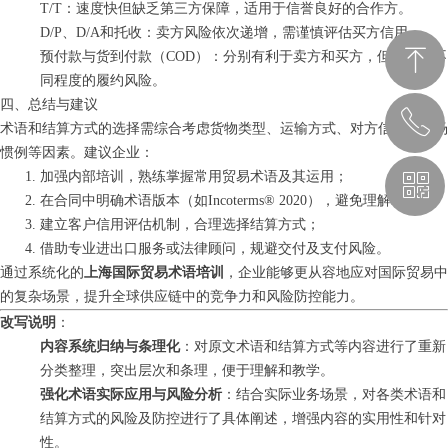
T/T：速度快但缺乏第三方保障，适用于信誉良好的合作方。
D/P、D/A和托收：卖方风险依次递增，需谨慎评估买方信用。
ꁸ
预付款与货到付款（COD）：分别有利于卖方和买方，但也伴随不
同程度的履约风险。
四、总结与建议
ꂅ
回到顶部
术语和结算方式的选择需综合考虑货物类型、运输方式、对方信誉及市场
惯例等因素。建议企业：
加强内部培训，熟练掌握常用贸易术语及其运用；
ꀥ
189 1183 4914
在合同中明确术语版本（如Incoterms® 2020），避免理解歧义；
建立客户信用评估机制，合理选择结算方式；
课程顾问
借助专业进出口服务或法律顾问，规避交付及支付风险。
通过系统化的
上海国际贸易术语培训
，企业能够更从容地应对国际贸易中
的复杂场景，提升全球供应链中的竞争力和风险防控能力。
改写说明
：
内容系统归纳与条理化
：对原文术语和结算方式等内容进行了重新
分类整理，突出层次和条理，便于理解和教学。
强化术语实际应用与风险分析
：结合实际业务场景，对各类术语和
结算方式的风险及防控进行了具体阐述，增强内容的实用性和针对
性。