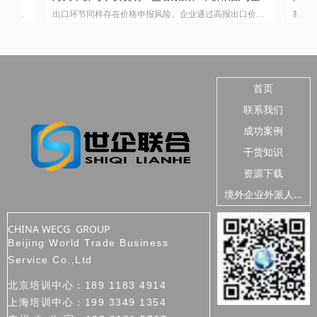
代
、
易
节
重
思
用
社
优
坦
期
出口环节同样存在价格申报风险。企业通过高报出口价格
制单工作看
风险防控
析
的
被
，
实
与
语
香
入
意
低
实
对
页
骗取出口退税的情形时有发生。实践中已有企业因出口申
线。理解三
，
规
的
4
物
从
报单价畸高（如同类型产品市场价在20至30元人民币，申
之差，货钱
下
力
将
法
报单价却达22至48美元）被海关发现异常并移交税务部门
方式的制单检
策
营
调查，进而面临骗取出口退税的刑事风险。
收货人栏目
语
能在复杂的
首页
联系我们
成功案例
干货知识
资源下载
境
外企业外派人员安全
CHINA WECG GROUP
Beijing World Trade Business
Service Co.,Ltd
北京培训中心：189 1183 4914
上海培训中心：199 3349 1354