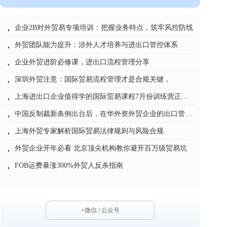
广州外贸培训：进出口实操与流程管理
刘希洪国际贸易流程管理的几点建议
CIF条款陷阱致80万货物被扣 90%外贸人都踩过的坑
汽车行业：国际贸易业务风险防范与流程管理
烽火“丝路”货物已发往中东还能退运吗?
一年一次的外贸培训该怎么选？
非洲货物进口“零关税”时代启幕：中非经贸合作的历史性跨越
新形势下国际物流成本控制与风险管理——田征老师专题培训深度解读
货物从新加坡经北京中转至海口：对海南免税政策影响的深度解析
国际贸易新变局下，企业如何系统性管控风险？《国际贸易实务高级研修班》
뀧
뀧
뀧
뀧
뀧
뀧
뀧
뀧
뀧
뀧
企业2B对外贸易专项培训：把握业务特点，筑牢风控防线
뀧
外贸团队能力提升：涉外人才培养与进出口管控体系
뀧
企业外贸进阶必修课，进出口流程管理分享
뀧
深圳外贸注意：国际贸易流程管理才是合规关键，
뀧
上海进出口企业值得学的国际贸易课程7月份训练营正式开班
뀧
中国反制裁新条例出台后，在华外资外贸企业的出口管制合规——从培训专家的视角谈应对之道
뀧
上海外贸专家解析国际贸易法律规则与风险合规
뀧
外贸企业开年必看 北京顶尖机构教你避开百万级贸易坑
뀧
FOB运费暴涨300%外贸人反杀指南
뀧
海关价格质疑通知书5天自救指南保住百万订单
뀧
+微信 / 公众号