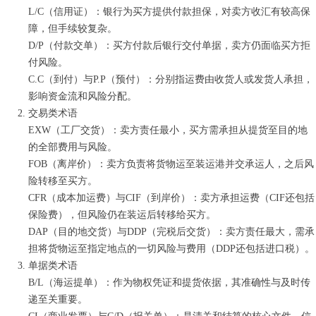
L/C（信用证）：银行为买方提供付款担保，对卖方收汇有较高保
障，但手续较复杂。
D/P（付款交单）：买方付款后银行交付单据，卖方仍面临买方拒
付风险。
C.C（到付）与P.P（预付）：分别指运费由收货人或发货人承担，
影响资金流和风险分配。
交易类术语
EXW（工厂交货）：卖方责任最小，买方需承担从提货至目的地
的全部费用与风险。
FOB（离岸价）：卖方负责将货物运至装运港并交承运人，之后风
险转移至买方。
CFR（成本加运费）与CIF（到岸价）：卖方承担运费（CIF还包括
保险费），但风险仍在装运后转移给买方。
DAP（目的地交货）与DDP（完税后交货）：卖方责任最大，需承
担将货物运至指定地点的一切风险与费用（DDP还包括进口税）。
单据类术语
B/L（海运提单）：作为物权凭证和提货依据，其准确性与及时传
递至关重要。