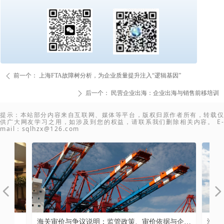
前一个：
上海FTA故障树分析，为企业质量提升注入“逻辑基因”
ꄴ
后一个：
民营企业出海：企业出海与销售前移培训
ꄲ
提示：本站部分内容来自互联网、媒体等平台，版权归原作者所有，转载仅
供广大网友学习之用，如涉及到您的权益，请联系我们删除相关内容。 E-
mail：sqlhzx@126.com
넳
넲
！
务
关
与
合
，
管
险
口
、
付
字
海关审价与争议说明：监管政策、审价依据与企业
海运、空