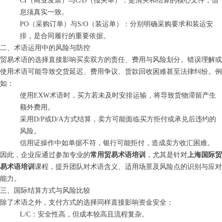
CI（商业发票）与C/D（报关单）：是清关和结算的核心文件，信
息须真实一致。
PO（采购订单）与S/O（装运单）：分别明确采购要求和装运安
排，是合同履行的重要依据。
二、术语运用中的风险与防控
贸易术语的选择直接影响买卖双方的责任、费用与风险划分。错误理解或
使用术语可能导致交货延迟、费用争议、货款回收困难甚至法律纠纷。例
如：
使用EXW术语时，买方若未及时安排运输，将导致货物滞留产生
额外费用。
采用D/P或D/A方式结算，卖方可能面临买方拒付或承兑后违约的
风险。
信用证操作中如单据不符，银行可能拒付，造成卖方收汇困难。
因此，企业应通过参加专业的
常用贸易术语培训
，尤其是针对
上海国际贸
易术语培训
课程，提升团队对术语含义、适用场景及风险点的识别与应对
能力。
三、国际结算方式与风险比较
除了术语之外，支付方式的选择同样直接影响资金安全：
L/C：安全性高，但成本较高且流程复杂。