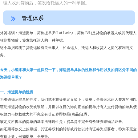
理人收到货物后，签发给托运人的一种单据。
管理体系
ꅀ
外贸培训：海运提单，简称提单(Bill of Lading，简称 B/L)是货物的承运人或其代理人
收到货物后，签发给托运人的一种单据。
这个单据说明了货物运输有关当事人，如承运人、托运人和收货人之间的权利与义
务。
今天，小编来和大家一起探究一下，海运提单具体的性质和作用以及如何区分不同的
海运提单呢？
一、海运提单的性质
为准确揭示提单的性质，我们试图将提单定义如下：提单，是海运承运人签发的用以
证明海运货物的收受或装船，并据以在目的港向正当的提单持有人交付货物的兼具债
权效力与物权效力的不完全有价证券即物品(商品)证券。
该定义所揭示的提单的基本法律属性是：提单是不完全有价证券即物品证券。
如汇票等狭义上的票据，其证券权利的转移或行使以持有证券为必要者，称为不完全
有价证券，例如提单、仓单等。