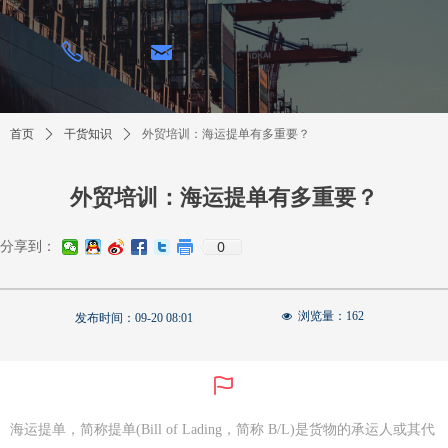
낂
ꂅ
首页
ꄲ
干货知识
ꄲ
外贸培训：海运提单有多重要？
外贸培训：海运提单有多重要？
0
分享到：
浏览量：
162
넶
发布时间：
09-20
08:01
ꄡ
海运提单，简称提单(Bill of Lading，简称 B/L)是货物的承运人或其代