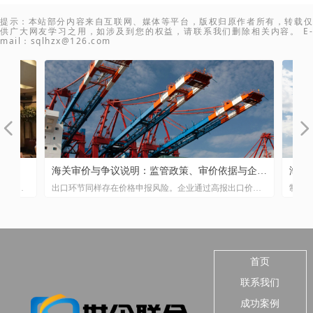
提示：本站部分内容来自互联网、媒体等平台，版权归原作者所有，转载仅
供广大网友学习之用，如涉及到您的权益，请联系我们删除相关内容。 E-
mail：sqlhzx@126.com
넳
넲
！
务
关
与
合
，
管
险
口
、
付
字
海关审价与争议说明：监管政策、审价依据与企业
海运、空
代
、
易
节
重
思
用
社
优
坦
期
出口环节同样存在价格申报风险。企业通过高报出口价格
制单工作看
风险防控
析
的
被
，
实
与
语
香
入
意
低
实
对
页
骗取出口退税的情形时有发生。实践中已有企业因出口申
线。理解三
，
规
的
4
物
从
报单价畸高（如同类型产品市场价在20至30元人民币，申
之差，货钱
下
力
将
法
报单价却达22至48美元）被海关发现异常并移交税务部门
方式的制单检
策
营
调查，进而面临骗取出口退税的刑事风险。
收货人栏目
语
能在复杂的
首页
联系我们
成功案例