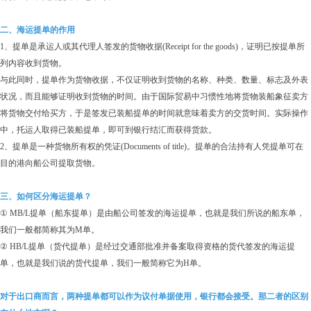
二、海运提单的作用
1、提单是承运人或其代理人签发的货物收据(Receipt for the goods)，证明已按提单所
列内容收到货物。
与此同时，提单作为货物收据，不仅证明收到货物的名称、种类、数量、标志及外表
状况，而且能够证明收到货物的时间。由于国际贸易中习惯性地将货物装船象征卖方
将货物交付给买方，于是签发已装船提单的时间就意味着卖方的交货时间。实际操作
中，托运人取得已装船提单，即可到银行结汇而获得货款。
2、提单是一种货物所有权的凭证(Documents of title)。提单的合法持有人凭提单可在
目的港向船公司提取货物。
三、如何区分海运提单？
① MB/L提单（船东提单）是由船公司签发的海运提单，也就是我们所说的船东单，
我们一般都简称其为M单。
② HB/L提单（货代提单）是经过交通部批准并备案取得资格的货代签发的海运提
单，也就是我们说的货代提单，我们一般简称它为H单。
对于出口商而言，两种提单都可以作为议付单据使用，银行都会接受。那二者的区别