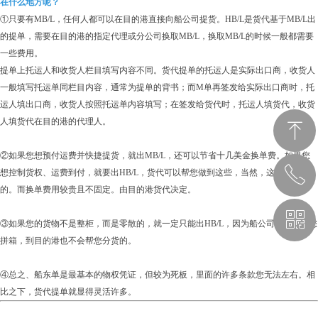
在什么地方呢？
①只要有MB/L，任何人都可以在目的港直接向船公司提货。HB/L是货代基于MB/L出
的提单，需要在目的港的指定代理或分公司换取MB/L，换取MB/L的时候一般都需要
一些费用。
提单上托运人和收货人栏目填写内容不同。货代提单的托运人是实际出口商，收货人
一般填写托运单同栏目内容，通常为提单的背书；而M单再签发给实际出口商时，托
运人填出口商，收货人按照托运单内容填写；在签发给货代时，托运人填货代，收货
人填货代在目的港的代理人。
ꁸ
②如果您想预付运费并快捷提货，就出MB/L，还可以节省十几美金换单费。如果您
ꂅ
想控制货权、运费到付，就要出HB/L，货代可以帮您做到这些，当然，这不是免费
回到顶部
的。而换单费用较贵且不固定。由目的港货代决定。
ꀥ
189 1183 4914
③如果您的货物不是整柜，而是零散的，就一定只能出HB/L，因为船公司是不会帮您
拼箱，到目的港也不会帮您分货的。
课程顾问
④总之、船东单是最基本的物权凭证，但较为死板，里面的许多条款您无法左右。相
比之下，货代提单就显得灵活许多。