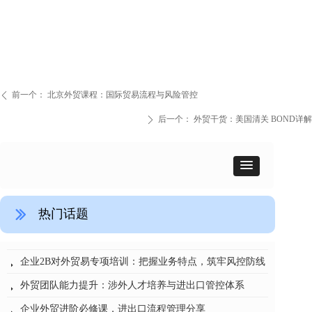
前一个：
北京外贸课程：国际贸易流程与风险管控
ꄴ
后一个：
外贸干货：美国清关 BOND详解
ꄲ
热门话题
ꅀ
广州外贸培训：进出口实操与流程管理
刘希洪国际贸易流程管理的几点建议
CIF条款陷阱致80万货物被扣 90%外贸人都踩过的坑
汽车行业：国际贸易业务风险防范与流程管理
烽火“丝路”货物已发往中东还能退运吗?
一年一次的外贸培训该怎么选？
非洲货物进口“零关税”时代启幕：中非经贸合作的历史性跨越
新形势下国际物流成本控制与风险管理——田征老师专题培训深度解读
货物从新加坡经北京中转至海口：对海南免税政策影响的深度解析
国际贸易新变局下，企业如何系统性管控风险？《国际贸易实务高级研修班》
뀧
뀧
뀧
뀧
뀧
뀧
뀧
뀧
뀧
뀧
企业2B对外贸易专项培训：把握业务特点，筑牢风控防线
뀧
外贸团队能力提升：涉外人才培养与进出口管控体系
뀧
企业外贸进阶必修课，进出口流程管理分享
뀧