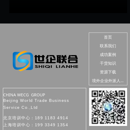
首页
联系我们
成功案例
干货知识
资源下载
境
外企业外派人员安全
CHINA WECG GROUP
Beijing World Trade Business
Service Co.,Ltd
北京培训中心：189 1183 4914
上海培训中心：199 3349 1354