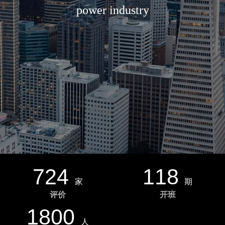
power industry
724
118
家
期
评价
开班
1800
人