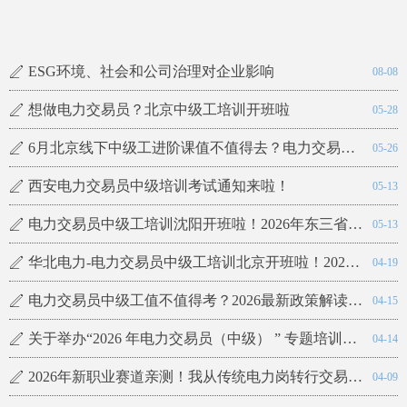
标书制作注意事项（石油石化专项服务）
储能电池出口认证和海运要求
售后管理体系认证：企业发展的强劲引擎
行业及研发机构评价认证：招投标的关键
绿色工厂认证：定义、申请流程及行业影响全解析
碳足迹管理体系认证：开启绿色未来的关键钥匙
绿色低碳认证证书：开启可持续发展之门
绿色企业认证证书办理及意义
中科院黑科技：二氧化碳变为宝 驱动石油产出来（硬核科技背后的创新故事）
ꄅ
ꄅ
ꄅ
ꄅ
ꄅ
ꄅ
ꄅ
ꄅ
ꄅ
08-08
08-26
08-20
08-12
08-08
08-08
08-08
08-08
08-08
ESG环境、社会和公司治理对企业影响
ꄅ
08-08
想做电力交易员？北京中级工培训开班啦
ꄅ
05-28
6月北京线下中级工进阶课值不值得去？电力交易员这个岗
ꄅ
05-26
西安电力交易员中级培训考试通知来啦！
ꄅ
05-13
电力交易员中级工培训沈阳开班啦！2026年东三省最值得考的证书，抢占电力改革新风口
ꄅ
05-13
华北电力-电力交易员中级工培训北京开班啦！2026年最值得考的证书，没有之一
ꄅ
04-19
电力交易员中级工值不值得考？2026最新政策解读+北京培训全攻略
ꄅ
04-15
关于举办“2026 年电力交易员（中级） ” 专题培训的通知
ꄅ
04-14
2026年新职业赛道亲测！我从传统电力岗转行交易员，3个月薪资翻倍，只因为做了这件事
ꄅ
04-09