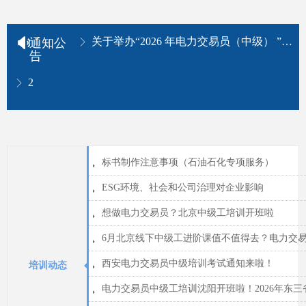
넄
关于举办“2026 年电力交易员（中级） ” 专题培训的通知
通知公
ꁕ
告
2026年新职业赛道亲测！我从传统电力岗转行交易员，3个月薪资翻倍，只因为做了这件事
ꁕ
标书制作注意事项（石油石化专项服务）
뀧
ESG环境、社会和公司治理对企业影响
뀧
想做电力交易员？北京中级工培训开班啦
뀧
6月北京线下中级工进阶课值不值得去？电力交
뀧
西安电力交易员中级培训考试通知来啦！
뀧
培训动态
뀧